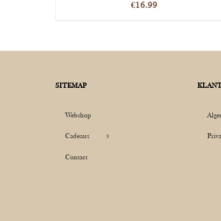
€
16.99
SITEMAP
KLANT
Webshop
Alge
Cadeaus
Priv
Contact