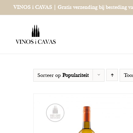
Ga
VINOS i CAVAS | Gratis verzending bij besteding v
naar
inhoud
Sorteer op
Populariteit
To