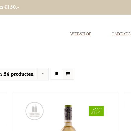
an €150,-
WEBSHOP
CADEAUS
on
24 producten