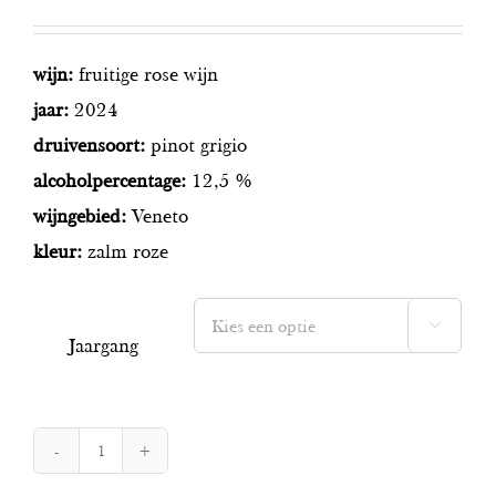
wijn:
fruitige rose wijn
jaar:
2024
druivensoort:
pinot grigio
alcoholpercentage:
12,5 %
wijngebied:
Veneto
kleur:
zalm roze

Jaargang
La