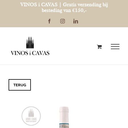
Ga
VINOS i CAVAS | Gratis verzending bij
besteding van €150,-
naar
Facebook
Instagram
LinkedIn
inhoud
TERUG