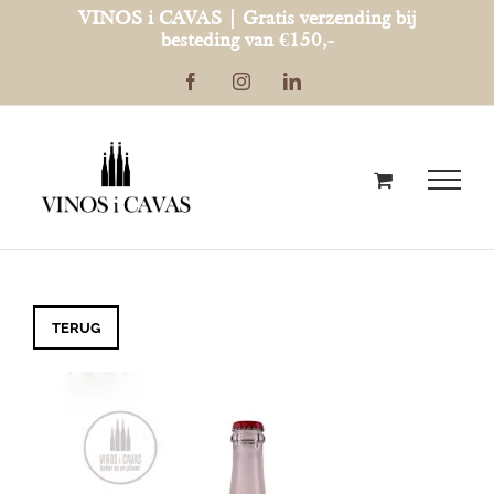
Ga
VINOS i CAVAS | Gratis verzending bij
besteding van €150,-
naar
Facebook
Instagram
LinkedIn
inhoud
TERUG