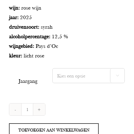
wijn:
rose wijn
jaar:
2025
druivensoort:
syrah
alcoholpercentage:
12,5 %
wijngebied:
Pays d’Oc
kleur:
licht rose

Jaargang
Pépite
Rosé
TOEVOEGEN AAN WINKELWAGEN
aantal