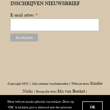
INSCHRIJVEN NIEUWSBRIEF
*
E-mail adres
Studio
Copyright 2022 | Alle rechten voorbehouden | Website door
Nicks
Ida van Boekel
| Fotografie door
|
Deze website maakt gebruik van cookies. Door op
OK
"OK" te klikken gaat u akkoord met het plaatsen
Facebook
Instagram
LinkedIn