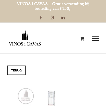
Ga
VINOS i CAVAS | Gratis verzending bij
besteding van €150,-
naar
Facebook
Instagram
LinkedIn
inhoud
TERUG