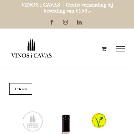
Ga
VINOS i CAVAS | Gratis verzending bij
besteding van €150,-
naar
Facebook
Instagram
LinkedIn
inhoud
TERUG