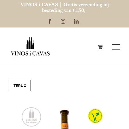
Ga
VINOS i CAVAS | Gratis verzending bij
besteding van €150,-
naar
Facebook
Instagram
LinkedIn
inhoud
TERUG