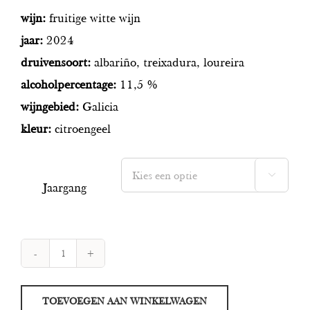
wijn:
fruitige witte wijn
jaar:
2024
druivensoort:
albariño, treixadura, loureira
alcoholpercentage:
11,5 %
wijngebied:
Galicia
kleur:
citroengeel

Jaargang
Marques
de
TOEVOEGEN AAN WINKELWAGEN
Vizhoja