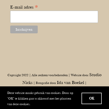
*
E-mail adres
Studio
Copyright 2022 | Alle rechten voorbehouden | Website door
Nicks
Ida van Boekel
| Fotografie door
|
Deze website maakt gebruik van cookies. Door op
OK
"OK" te klikken gaat u akkoord met het plaatsen
Facebook
Instagram
LinkedIn
van deze cookies.