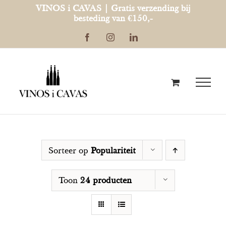
Ga
VINOS i CAVAS | Gratis verzending bij
besteding van €150,-
naar
Facebook
Instagram
LinkedIn
inhoud
Sorteer op
Populariteit
Toon
24 producten