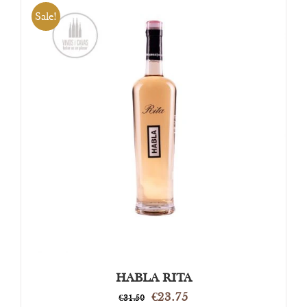
Sale!
OPTIES SELECTEREN
/
DETAILS
HABLA RITA
Oorspronkelijke
Huidige
€
23.75
€
31.50