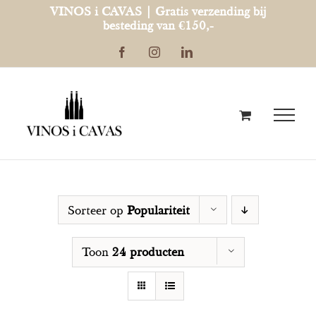
Ga
VINOS i CAVAS | Gratis verzending bij
besteding van €150,-
naar
Facebook
Instagram
LinkedIn
inhoud
Sorteer op
Populariteit
Toon
24 producten