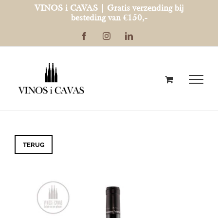
Ga
VINOS i CAVAS | Gratis verzending bij
besteding van €150,-
naar
Facebook
Instagram
LinkedIn
inhoud
TERUG