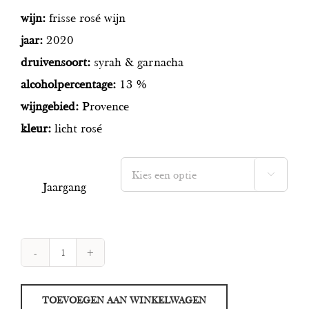
was:
is:
wijn:
frisse rosé wijn
€31.50.
€23.75.
jaar:
2020
druivensoort:
syrah & garnacha
alcoholpercentage:
13 %
wijngebied:
Provence
kleur:
licht rosé

Jaargang
Habla
Rita
TOEVOEGEN AAN WINKELWAGEN
aantal