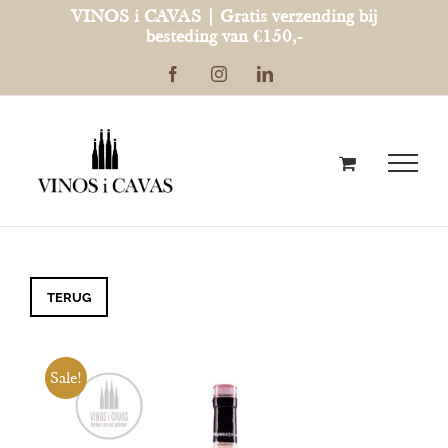
Ga
VINOS i CAVAS | Gratis verzending bij
besteding van €150,-
naar
Facebook
Instagram
LinkedIn
inhoud
TERUG
Sale!