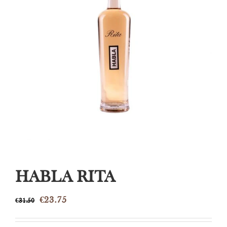
HABLA RITA
Oorspronkelijke
Huidige
€
23.75
€
31.50
prijs
prijs