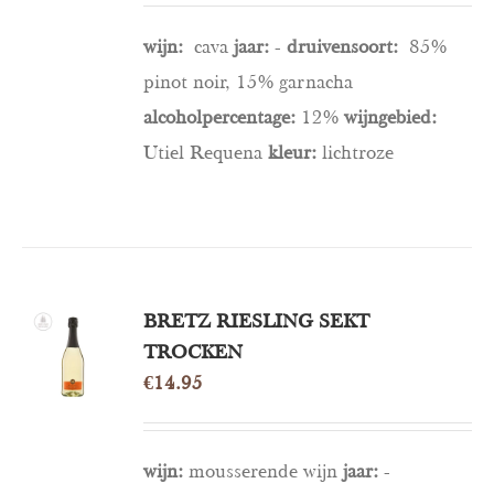
DETAILS
wijn:
cava
jaar:
-
druivensoort:
85%
pinot noir, 15% garnacha
alcoholpercentage:
12%
wijngebied:
Utiel Requena
kleur:
lichtroze
TOEVOEGEN
BRETZ RIESLING SEKT
AAN
TROCKEN
WINKELWAGEN
€
14.95
/
DETAILS
wijn:
mousserende wijn
jaar:
-