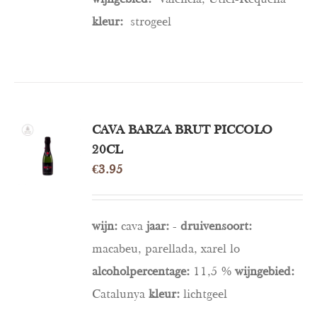
kleur:
strogeel
TOEVOEGEN
CAVA BARZA BRUT PICCOLO
AAN
20CL
WINKELWAGEN
€
3.95
/
DETAILS
wijn:
cava
jaar:
-
druivensoort:
macabeu, parellada, xarel lo
alcoholpercentage:
11,5 %
wijngebied:
Catalunya
kleur:
lichtgeel