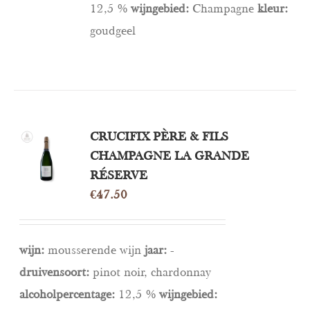
12,5 %
wijngebied:
Champagne
kleur:
goudgeel
TOEVOEGEN
CRUCIFIX PÈRE & FILS
AAN
CHAMPAGNE LA GRANDE
WINKELWAGEN
RÉSERVE
/
DETAILS
€
47.50
wijn:
mousserende wijn
jaar:
-
druivensoort:
pinot noir, chardonnay
alcoholpercentage:
12,5 %
wijngebied: