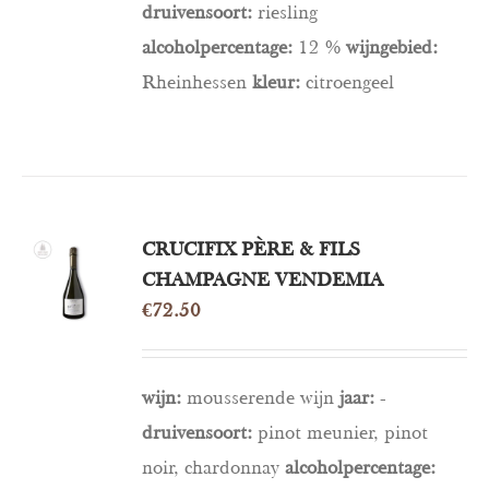
druivensoort:
riesling
alcoholpercentage:
12 %
wijngebied:
Rheinhessen
kleur:
citroengeel
TOEVOEGEN
CRUCIFIX PÈRE & FILS
AAN
CHAMPAGNE VENDEMIA
WINKELWAGEN
€
72.50
/
DETAILS
wijn:
mousserende wijn
jaar:
-
druivensoort:
pinot meunier, pinot
noir, chardonnay
alcoholpercentage: