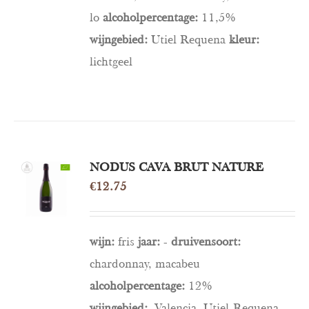
lo
alcoholpercentage:
11,5%
wijngebied:
Utiel Requena
kleur:
lichtgeel
TOEVOEGEN
NODUS CAVA BRUT NATURE
AAN
€
12.75
WINKELWAGEN
/
DETAILS
wijn:
fris
jaar:
-
druivensoort:
chardonnay, macabeu
alcoholpercentage:
12%
wijngebied:
Valencia, Utiel-Requena