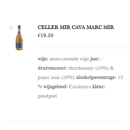
CELLER MIR CAVA MARC MIR
TOEVOEGEN
AAN
€
19.50
WINKELWAGEN
/
DETAILS
wijn:
mousserende wijn
jaar:
-
druivensoort:
chardonnay (50%) &
pinot noir (50%)
alcoholpercentage:
12
%
wijngebied:
Catalunya
kleur:
goudgeel