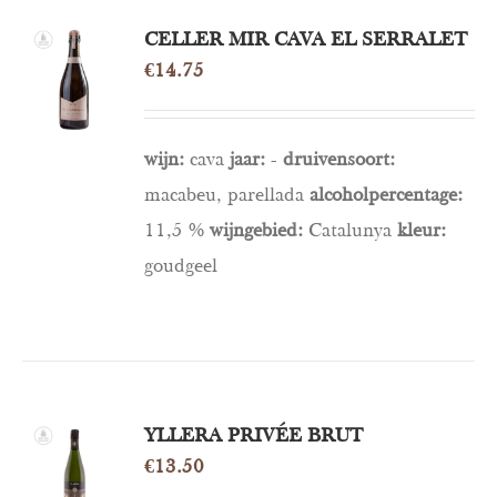
CELLER MIR CAVA EL SERRALET
TOEVOEGEN
AAN
€
14.75
WINKELWAGEN
/
DETAILS
wijn:
cava
jaar:
-
druivensoort:
macabeu, parellada
alcoholpercentage:
11,5 %
wijngebied:
Catalunya
kleur:
goudgeel
TOEVOEGEN
YLLERA PRIVÉE BRUT
AAN
€
13.50
WINKELWAGEN