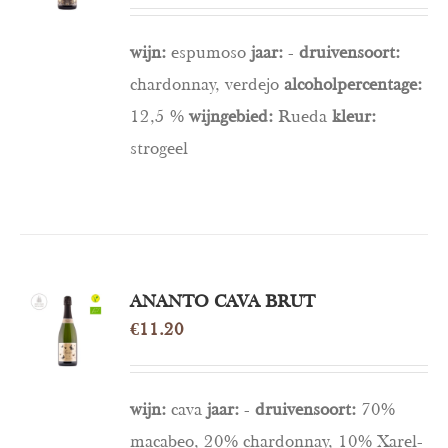
/
DETAILS
wijn:
espumoso
jaar:
-
druivensoort:
chardonnay, verdejo
alcoholpercentage:
12,5 %
wijngebied:
Rueda
kleur:
strogeel
TOEVOEGEN
ANANTO CAVA BRUT
AAN
€
11.20
WINKELWAGEN
/
DETAILS
wijn:
cava
jaar:
-
druivensoort:
70%
macabeo, 20% chardonnay, 10% Xarel-