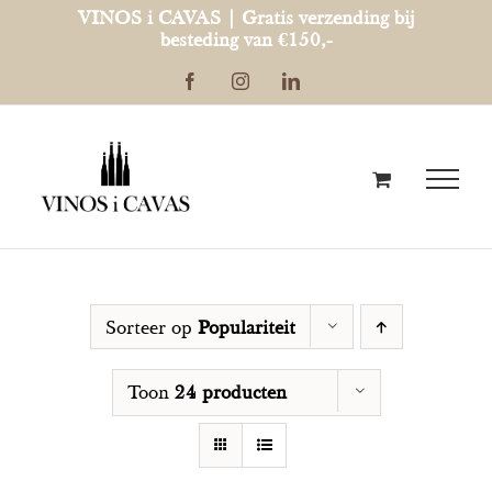
Ga
VINOS i CAVAS | Gratis verzending bij
besteding van €150,-
naar
Facebook
Instagram
LinkedIn
inhoud
Sorteer op
Populariteit
Toon
24 producten