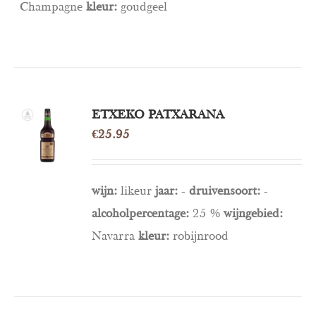
Champagne
kleur:
goudgeel
TOEVOEGEN
ETXEKO PATXARANA
AAN
€
25.95
WINKELWAGEN
/
DETAILS
wijn:
likeur
jaar:
-
druivensoort:
-
alcoholpercentage:
25 %
wijngebied:
Navarra
kleur:
robijnrood