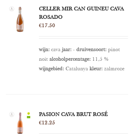
CELLER MIR CAN GUINEU CAVA
TOEVOEGEN
AAN
ROSADO
WINKELWAGEN
€
17.50
/
DETAILS
wijn:
cava
jaar:
-
druivensoort:
pinot
noit
alcoholpercentage:
11,5 %
wijngebied:
Catalunya
kleur:
zalmroze
TOEVOEGEN
PASION CAVA BRUT ROSÉ
AAN
€
12.25
WINKELWAGEN
/