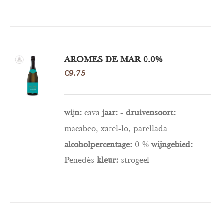
TOEVOEGEN
AROMES DE MAR 0.0%
AAN
€
9.75
WINKELWAGEN
/
DETAILS
wijn:
cava
jaar:
-
druivensoort:
macabeo, xarel-lo, parellada
alcoholpercentage:
0 %
wijngebied:
Penedès
kleur:
strogeel