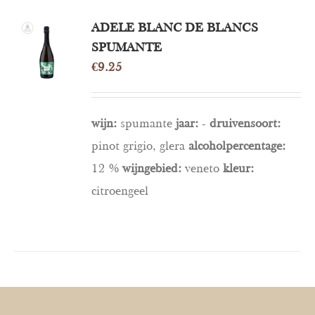
TOEVOEGEN
ADELE BLANC DE BLANCS
AAN
SPUMANTE
WINKELWAGEN
€
9.25
/
DETAILS
wijn:
spumante
jaar:
-
druivensoort:
pinot grigio, glera
alcoholpercentage:
12 %
wijngebied:
veneto
kleur:
citroengeel