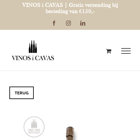
Ga
VINOS i CAVAS | Gratis verzending bij
besteding van €150,-
naar
Facebook
Instagram
LinkedIn
inhoud
TERUG