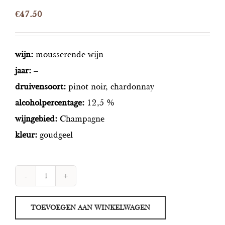
€
47.50
wijn:
mousserende wijn
jaar:
–
druivensoort:
pinot noir, chardonnay
alcoholpercentage:
12,5 %
wijngebied:
Champagne
kleur:
goudgeel
Crucifix
Père
TOEVOEGEN AAN WINKELWAGEN
&