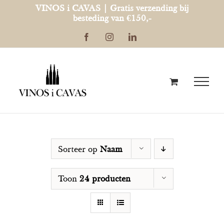
Ga
VINOS i CAVAS | Gratis verzending bij
besteding van €150,-
naar
Facebook
Instagram
LinkedIn
inhoud
Sorteer op
Naam
Toon
24 producten