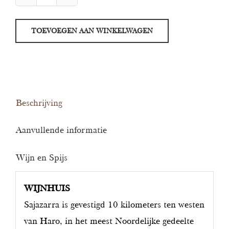
Castillo
de
TOEVOEGEN AAN WINKELWAGEN
Sajazarra
Reserva
aantal
Beschrijving
Aanvullende informatie
Wijn en Spijs
WIJNHUIS
Sajazarra is gevestigd 10 kilometers ten westen
van Haro, in het meest Noordelijke gedeelte