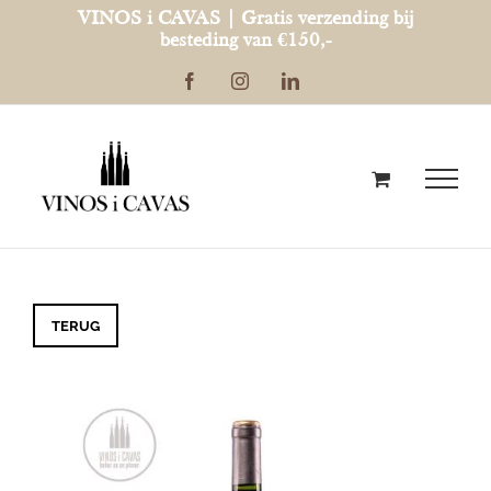
Ga
VINOS i CAVAS | Gratis verzending bij
besteding van €150,-
naar
Facebook
Instagram
LinkedIn
inhoud
TERUG