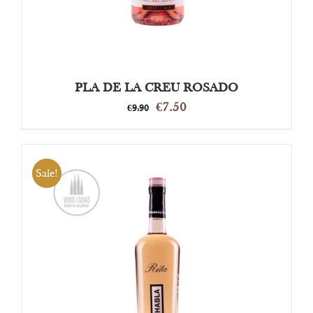
PLA DE LA CREU ROSADO
Oorspronkelijke
Huidige
€
7.50
€
9.90
prijs
prijs
was:
is:
€9.90.
€7.50.
Sale!
OPTIES SELECTEREN
/
DETAILS