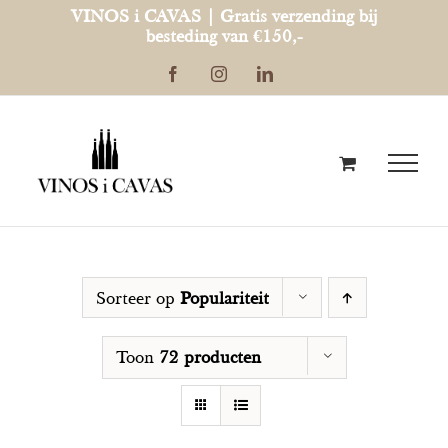
Ga
VINOS i CAVAS | Gratis verzending bij
besteding van €150,-
naar
Facebook
Instagram
LinkedIn
inhoud
Sorteer op
Populariteit
Toon
72 producten