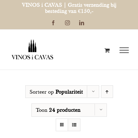
Ga
VINOS i CAVAS | Gratis verzending bij
besteding van €150,-
naar
Facebook
Instagram
LinkedIn
inhoud
Sorteer op
Populariteit
Toon
24 producten