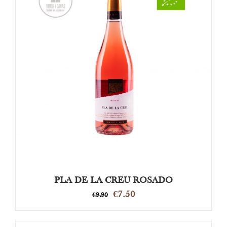
OPTIES SELECTEREN
/
DETAILS
PLA DE LA CREU ROSADO
Oorspronkelijke
Huidige
€
7.50
€
9.90
prijs
prijs
was:
is: