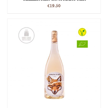
€
19.50
OPTIES SELECTEREN
/
DETAILS