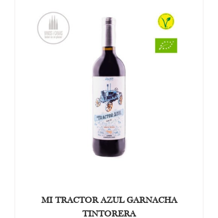
€9.90.
€7.50.
OPTIES SELECTEREN
/
DETAILS
MI TRACTOR AZUL GARNACHA
TINTORERA