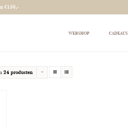
an €150,-
WEBSHOP
CADEAUS
on
24 producten