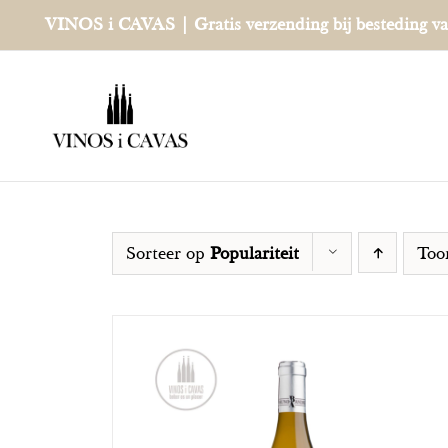
Ga
VINOS i CAVAS | Gratis verzending bij besteding v
naar
inhoud
Sorteer op
Populariteit
To