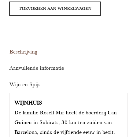
Mir
TOEVOEGEN AAN WINKELWAGEN
Xarel-
lo
Vermell
aantal
Beschrijving
Aanvullende informatie
Wijn en Spijs
WIJNHUIS
De familie Rosell Mir heeft de boerderij Can
Guineu in Subirats, 30 km ten zuiden van
Barcelona, sinds de vijftiende eeuw in bezit.