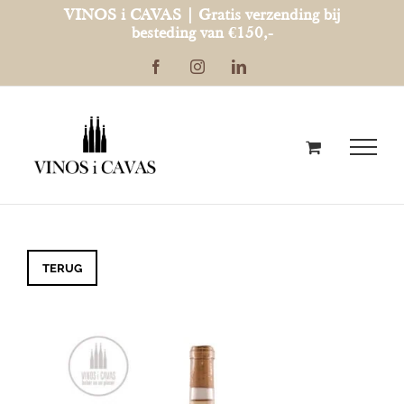
Ga
VINOS i CAVAS | Gratis verzending bij
besteding van €150,-
naar
Facebook
Instagram
LinkedIn
inhoud
TERUG