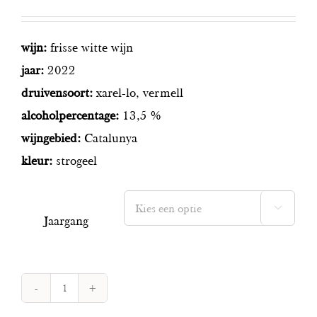
wijn:
frisse witte wijn
jaar:
2022
druivensoort:
xarel-lo, vermell
alcoholpercentage:
13,5 %
wijngebied:
Catalunya
kleur:
strogeel

Jaargang
Marc