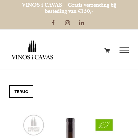
Ga
VINOS i CAVAS | Gratis verzending bij
besteding van €150,-
naar
Facebook
Instagram
LinkedIn
inhoud
TERUG