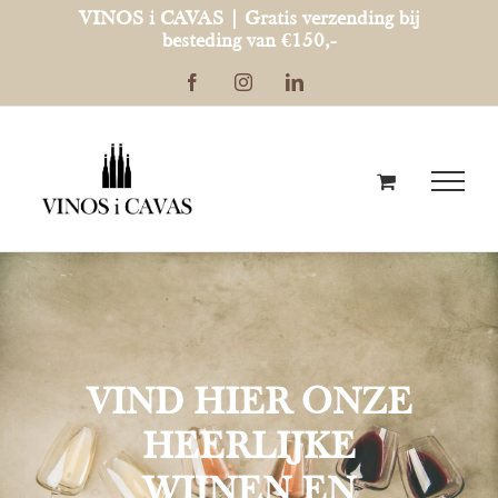
Ga
VINOS i CAVAS | Gratis verzending bij
besteding van €150,-
naar
Facebook
Instagram
LinkedIn
inhoud
VIND HIER ONZE
HEERLIJKE
WIJNEN EN