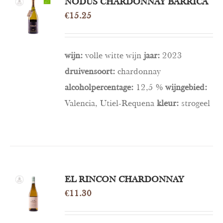
NODUS CHARDONNAY BARRICA
OPTIES
SELECTEREN
€
15.25
/
DETAILS
wijn:
volle witte wijn
jaar:
2023
druivensoort:
chardonnay
alcoholpercentage:
12,5 %
wijngebied:
Valencia, Utiel-Requena
kleur:
strogeel
EL RINCON CHARDONNAY
OPTIES
SELECTEREN
€
11.30
/
DETAILS