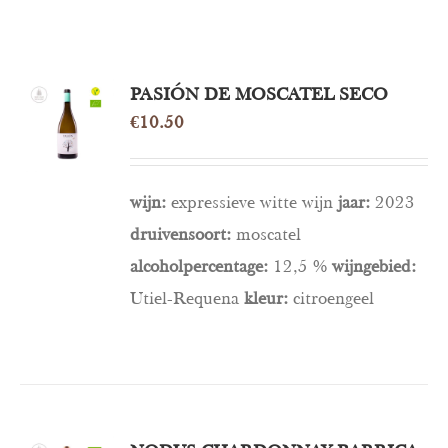
PASIÓN DE MOSCATEL SECO
OPTIES
SELECTEREN
€
10.50
/
DETAILS
wijn:
expressieve witte wijn
jaar:
2023
druivensoort:
moscatel
alcoholpercentage:
12,5 %
wijngebied:
Utiel-Requena
kleur:
citroengeel