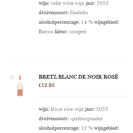
wijn:
volle witte wijn
jaar:
2023
druivensoort:
Godello
alcoholpercentage:
14 %
wijngebied:
Bierzo
kleur:
strogeel
BRETZ BLANC DE NOIR ROSÉ
OPTIES
SELECTEREN
€
12.95
/
DETAILS
wijn:
frisse rose wijn
jaar:
2023
druivensoort:
spätburgunder
alcoholpercentage:
12 %
wijngebied: