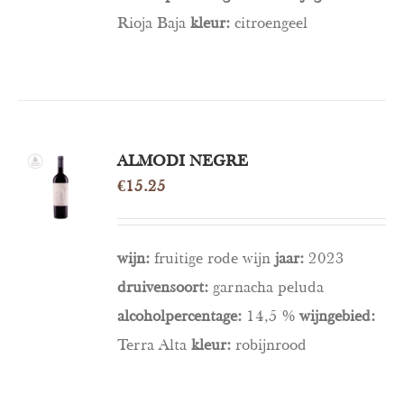
Rioja Baja
kleur:
citroengeel
ALMODI NEGRE
OPTIES
SELECTEREN
€
15.25
/
DETAILS
wijn:
fruitige rode wijn
jaar:
2023
druivensoort:
garnacha peluda
alcoholpercentage:
14,5 %
wijngebied:
Terra Alta
kleur
:
robijnrood