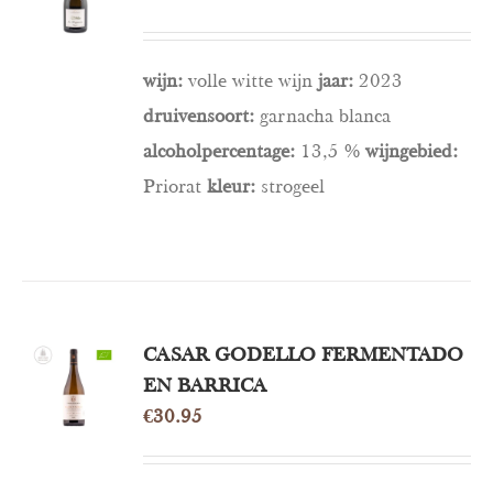
/
DETAILS
wijn:
volle witte wijn
jaar:
2023
druivensoort:
garnacha blanca
alcoholpercentage:
13,5 %
wijngebied:
Priorat
kleur:
strogeel
CASAR GODELLO FERMENTADO
OPTIES
SELECTEREN
EN BARRICA
/
€
30.95
DETAILS