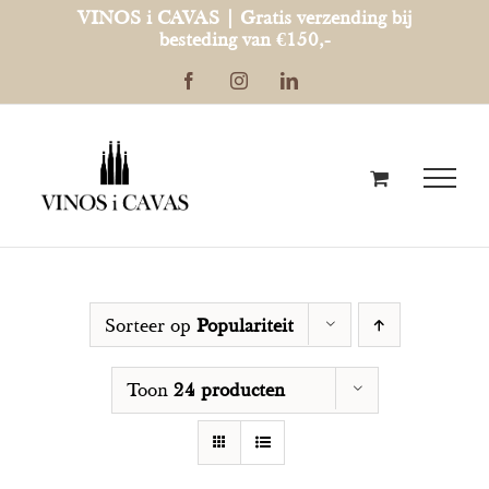
Ga
VINOS i CAVAS | Gratis verzending bij
besteding van €150,-
naar
Facebook
Instagram
LinkedIn
inhoud
Sorteer op
Populariteit
Toon
24 producten