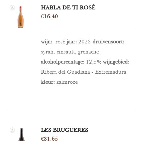
HABLA DE TI ROSÉ
OPTIES
SELECTEREN
€
16.40
/
DETAILS
wijn:
rosé
jaar:
2023
druivensoort:
syrah, cinsault, grenache
alcoholpercentage:
12,5%
wijngebied:
Ribera del Guadiana - Extremadura
kleur:
zalmroze
LES BRUGUERES
OPTIES
SELECTEREN
€
31.65