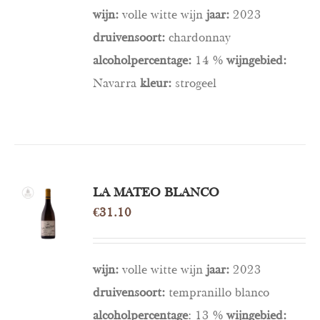
wijn:
volle witte wijn
jaar:
2023
druivensoort:
chardonnay
alcoholpercentage:
14 %
wijngebied:
Navarra
kleur:
strogeel
LA MATEO BLANCO
OPTIES
SELECTEREN
€
31.10
/
DETAILS
wijn:
volle witte wijn
jaar:
2023
druivensoort:
tempranillo blanco
alcoholpercentage
: 13 %
wijngebied: