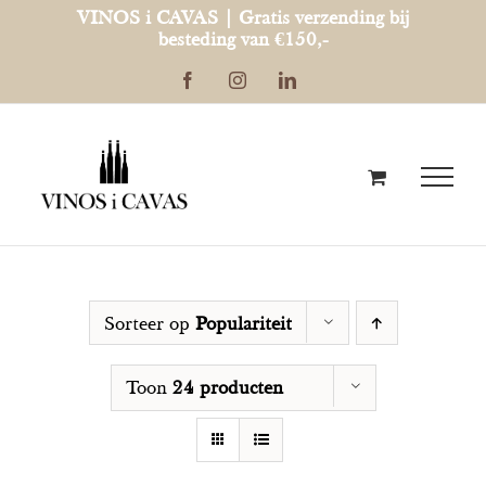
Ga
VINOS i CAVAS | Gratis verzending bij
besteding van €150,-
naar
Facebook
Instagram
LinkedIn
inhoud
Sorteer op
Populariteit
Toon
24 producten