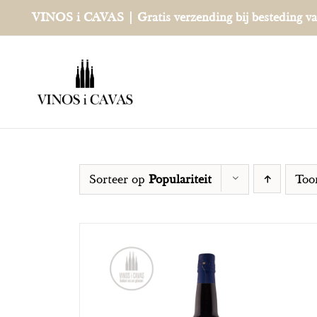
Ga
VINOS i CAVAS | Gratis verzending bij besteding v
naar
inhoud
Sorteer op
Populariteit
To