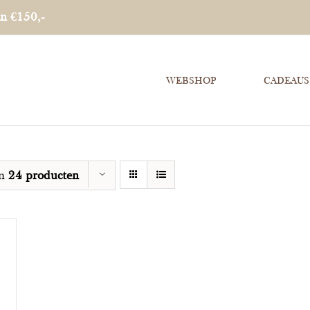
an €150,-
WEBSHOP
CADEAUS
on
24 producten