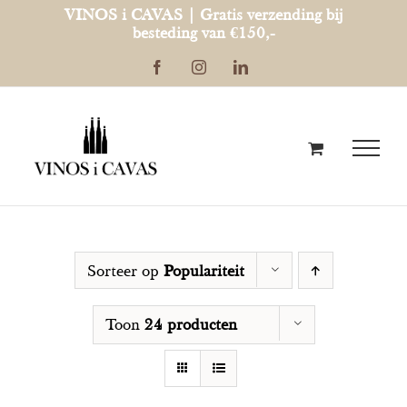
Ga
VINOS i CAVAS | Gratis verzending bij
besteding van €150,-
naar
Facebook
Instagram
LinkedIn
inhoud
Sorteer op
Populariteit
Toon
24 producten