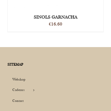
SINOLS GARNACHA
€
16.60
SITEMAP
Webshop
Cadeaus
Contact