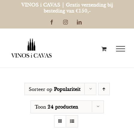
Ga
VINOS i CAVAS | Gratis verzending bij
besteding van €150,-
naar
Facebook
Instagram
LinkedIn
inhoud
Sorteer op
Populariteit
Toon
24 producten