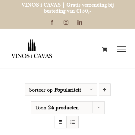
Ga
VINOS i CAVAS | Gratis verzending bij
besteding van €150,-
naar
Facebook
Instagram
LinkedIn
inhoud
Sorteer op
Populariteit
Toon
24 producten