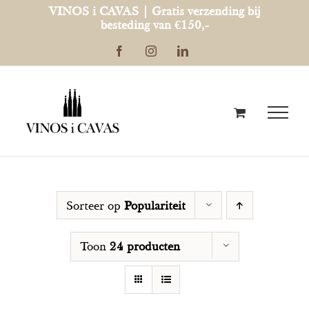
Ga
VINOS i CAVAS | Gratis verzending bij
besteding van €150,-
naar
Facebook
Instagram
LinkedIn
inhoud
Sorteer op
Populariteit
Toon
24 producten