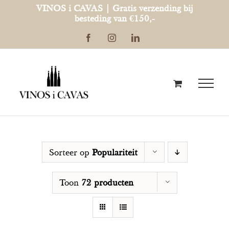
Ga
VINOS i CAVAS | Gratis verzending bij
besteding van €150,-
naar
Facebook
Instagram
LinkedIn
inhoud
Sorteer op
Populariteit
Toon
72 producten