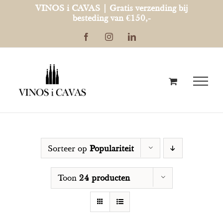
Ga
VINOS i CAVAS | Gratis verzending bij
besteding van €150,-
naar
Facebook
Instagram
LinkedIn
inhoud
Sorteer op
Populariteit
Toon
24 producten