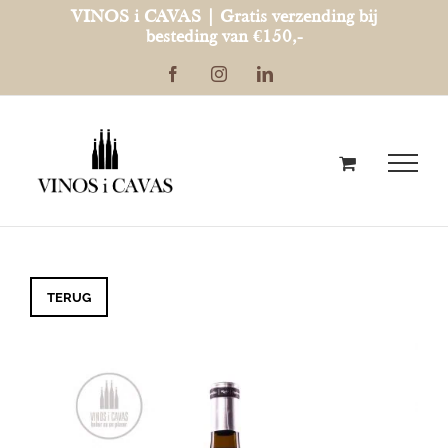
Ga
VINOS i CAVAS | Gratis verzending bij
besteding van €150,-
naar
Facebook
Instagram
LinkedIn
inhoud
TERUG