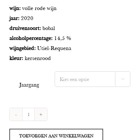
wijn:
volle rode wijn
jaar:
2020
druivensoort:
bobal
alcoholpercentage:
14,5 %
wijngebied:
Utiel-Requena
kleur:
kersenrood

Jaargang
Nodus
DP
TOEVOEGEN AAN WINKELWAGEN
Bobal