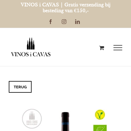
Ga
VINOS i CAVAS | Gratis verzending bij
besteding van €150,-
naar
Facebook
Instagram
LinkedIn
inhoud
TERUG