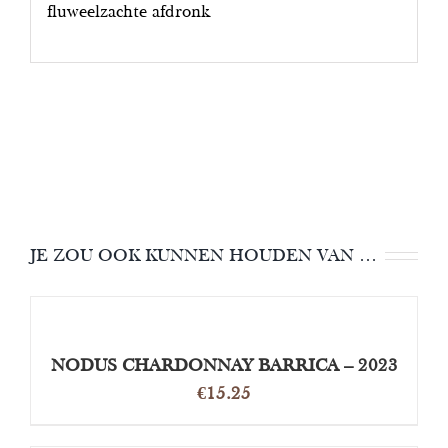
fluweelzachte afdronk
JE ZOU OOK KUNNEN HOUDEN VAN …
TOEVOEGEN
AAN
WINKELWAGEN
/
NODUS CHARDONNAY BARRICA – 2023
DETAILS
€
15.25