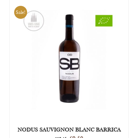
Sale!
OPTIES SELECTEREN
/
DETAILS
NODUS SAUVIGNON BLANC BARRICA
Oorspronkelijke
Huidige