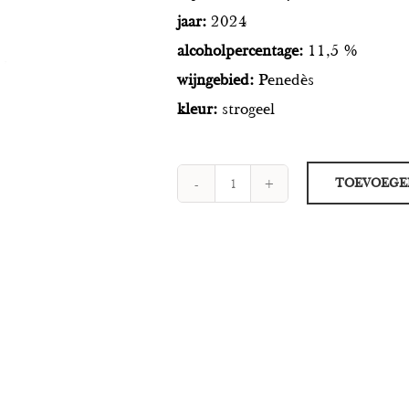
jaar:
2024
alcoholpercentage:
11,5 %
wijngebied:
Penedès
kleur:
strogeel
TOEVOEGE
Glass
Witte
Wijn
aantal