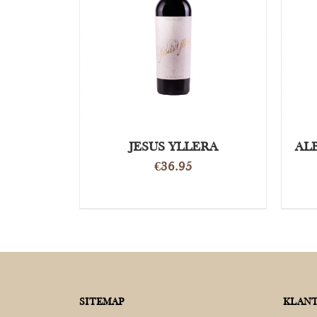
OPTIES SELECTEREN
/
DETAILS
JESUS YLLERA
AL
€
36.95
SITEMAP
KLANT