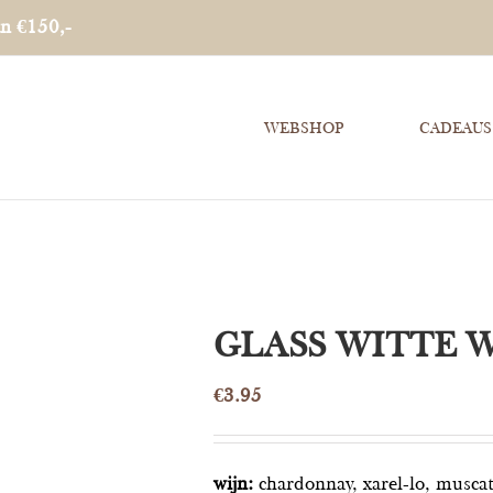
an €150,-
WEBSHOP
CADEAUS
GLASS WITTE W
€
3.95
wijn:
chardonnay, xarel-lo, muscat 