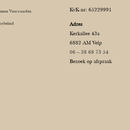
KvK-nr: 65229991
mene Voorwaarden
acybeleid
Adres
Kerkallee 43a
6882 AM Velp
06 – 38 68 73 54
Bezoek op afspraak