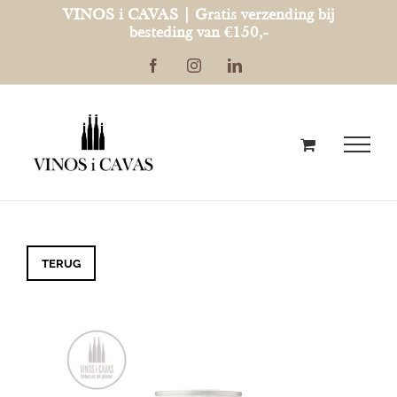
Ga
VINOS i CAVAS | Gratis verzending bij
besteding van €150,-
naar
Facebook
Instagram
LinkedIn
inhoud
TERUG