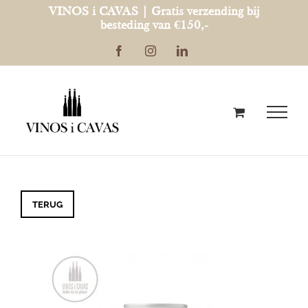
Ga
VINOS i CAVAS | Gratis verzending bij
besteding van €150,-
naar
Facebook
Instagram
LinkedIn
inhoud
TERUG