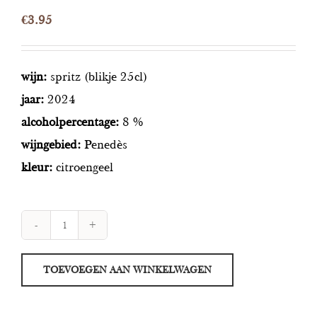
€
3.95
wijn:
spritz (blikje 25cl)
jaar:
2024
alcoholpercentage:
8 %
wijngebied:
Penedès
kleur:
citroengeel
Glass
Orange
TOEVOEGEN AAN WINKELWAGEN
Spritz
aantal