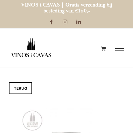
Ga
VINOS i CAVAS | Gratis verzending bij
besteding van €150,-
naar
Facebook
Instagram
LinkedIn
inhoud
TERUG