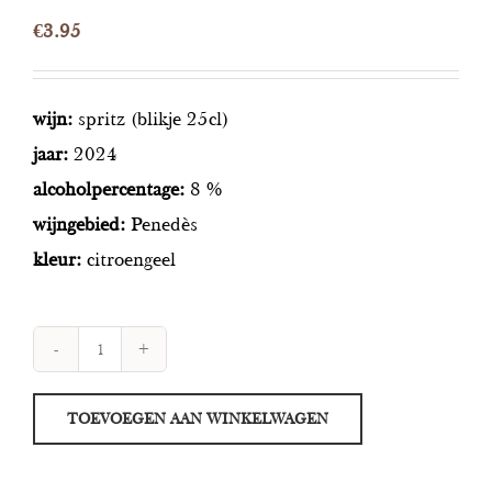
€
3.95
wijn:
spritz (blikje 25cl)
jaar:
2024
alcoholpercentage:
8 %
wijngebied:
Penedès
kleur:
citroengeel
Glass
Lemon
TOEVOEGEN AAN WINKELWAGEN
Spritz
aantal