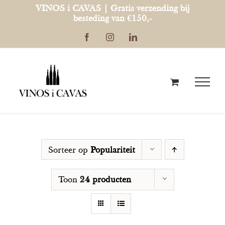
Ga
VINOS i CAVAS | Gratis verzending bij
besteding van €150,-
naar
Facebook
Instagram
LinkedIn
inhoud
Sorteer op
Populariteit
Toon
24 producten