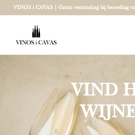
Ga
VINOS i CAVAS | Gratis verzending bij besteding v
naar
inhoud
VIND 
WIJN