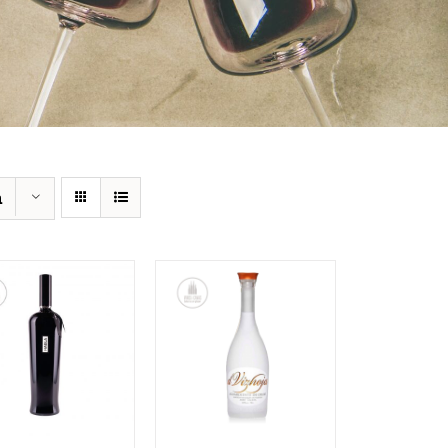
n
OPTIES
TOEVOEGEN AAN
ELECTEREN
/
WINKELWAGEN
/
DETAILS
DETAILS