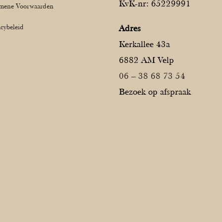
KvK-nr: 65229991
mene Voorwaarden
acybeleid
Adres
Kerkallee 43a
6882 AM Velp
06 – 38 68 73 54
Bezoek op afspraak