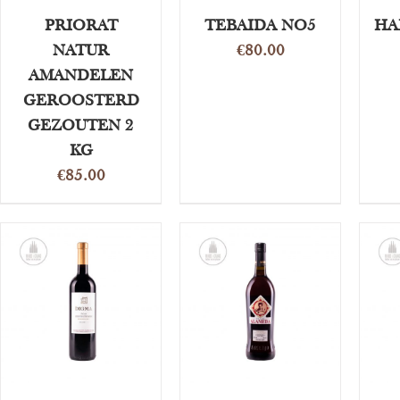
PRIORAT
TEBAIDA NO5
HA
NATUR
€
80.00
AMANDELEN
GEROOSTERD
GEZOUTEN 2
KG
€
85.00
OPTIES
TOEVOEGEN AAN
T
SELECTEREN
/
WINKELWAGEN
/
WI
DETAILS
DETAILS