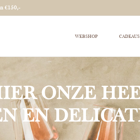
an €150,-
WEBSHOP
CADEAUS
HIER ONZE HEE
EN EN DELICAT