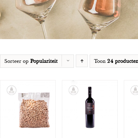
Sorteer op
Populariteit
Toon
24 producte
TOEVOEGEN AAN
OPTIES
WINKELWAGEN
/
SELECTEREN
/
S
DETAILS
DETAILS