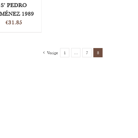
S’ PEDRO
IMÉNEZ 1989
€
31.85
Vorige
1
…
7
8