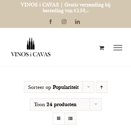
Ga
VINOS i CAVAS | Gratis verzending bij
besteding van €150,-
naar
Facebook
Instagram
LinkedIn
inhoud
Sorteer op
Populariteit
Toon
24 producten